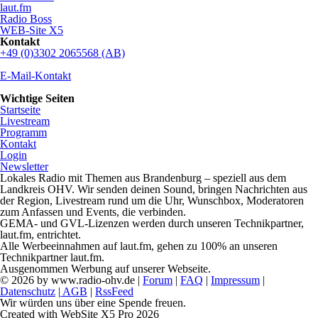
laut.fm
Radio Boss
WEB-Site X5
Kontakt
+49 (0)3302 2065568 (AB)
E-Mail-Kontakt
Wichtige Seiten
Startseite
Livestream
Programm
Kontakt
Login
Newsletter
Lokales Radio mit Themen aus Brandenburg – speziell aus dem
Landkreis OHV. Wir senden deinen Sound, bringen Nachrichten aus
der Region, Livestream rund um die Uhr, Wunschbox, Moderatoren
zum Anfassen und Events, die verbinden.
GEMA- und GVL-Lizenzen werden durch unseren Technikpartner,
laut.fm, entrichtet.
Alle Werbeeinnahmen auf laut.fm, gehen zu 100% an unseren
Technikpartner laut.fm.
Ausgenommen Werbung auf unserer Webseite.
© 2026 by www.radio-ohv.de |
Forum
|
FAQ
|
Impressum
|
Datenschutz
|
AGB
|
RssFeed
Wir würden uns über eine Spende freuen.
Created with WebSite X5 Pro 2026