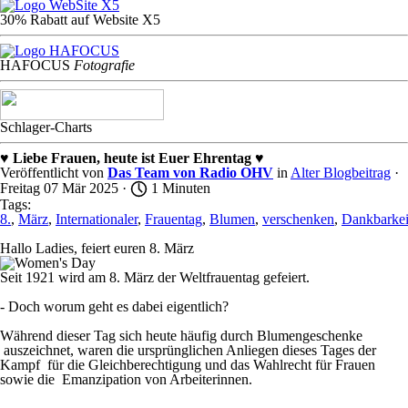
30% Rabatt auf Website X5
HAFOCU
S
Fotografie
Schlager-Charts
♥ Liebe Frauen, heute ist Euer Ehrentag ♥
Veröffentlicht von
Das Team von Radio OHV
in
Alter Blogbeitrag
·
Freitag 07 Mär 2025 ·
1 Minuten
Tags:
8.
,
März
,
Internationaler
,
Frauentag
,
Blumen
,
verschenken
,
Dankbarkei
Hallo Ladies, feiert euren 8. März
Seit 1921 wird am 8. März der Weltfrauentag gefeiert.
- Doch worum geht es dabei eigentlich?
Während dieser Tag sich heute häufig durch Blumengeschenke
auszeichnet, waren die ursprünglichen Anliegen dieses Tages der
Kampf für die Gleichberechtigung und das Wahlrecht für Frauen
sowie die Emanzipation von Arbeiterinnen.