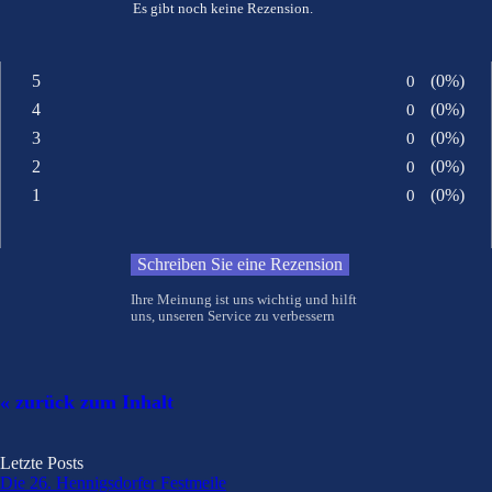
Es gibt noch keine Rezension.
5
Anzahl von
0
Prozents
(0%)
Bewertung:
4
Anzahl von
0
Prozents
(0%)
Bewertung:
3
Anzahl von
0
Prozents
(0%)
Bewertung:
2
Anzahl von
0
Prozents
(0%)
Bewertung:
1
Anzahl von
0
Prozents
(0%)
Bewertung:
Ihre Meinung ist uns wichtig und hilft
uns, unseren Service zu verbessern
Block überspringen
« zurück zum Inhalt
Block überspringen Letzte Posts
Letzte Posts
Die 26. Hennigsdorfer Festmeile