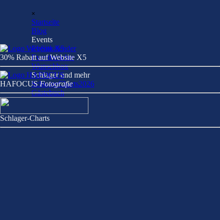
Direkt zum Seiteninhalt
Menü überspringen
×
Startseite
Blog
Events
▼
Eventkalender
30% Rabatt auf Website X5
Eventberichte
Wunschbox
Schlager und mehr
▼
HAFOCU
SchlagerCharts2026
S
Fotografie
Gästebuch
Schlager-Charts