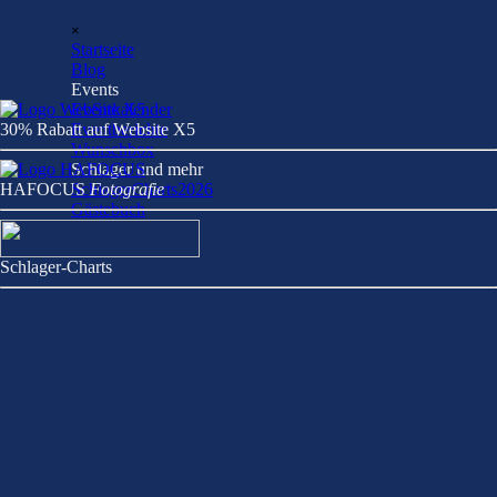
Direkt zum Seiteninhalt
Menü überspringen
×
Startseite
Blog
Events
▼
Eventkalender
30% Rabatt auf Website X5
Eventberichte
Wunschbox
Schlager und mehr
▼
HAFOCU
SchlagerCharts2026
S
Fotografie
Gästebuch
Schlager-Charts