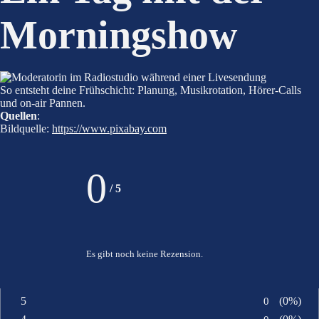
Morningshow
So entsteht deine Frühschicht: Planung, Musikrotation, Hörer-Calls
und on-air Pannen.
Quellen
:
Bildquelle:
https://www.pixabay.com
0
/
5
Es gibt noch keine Rezension.
5
Anzahl von
0
Prozents
(0%)
Bewertung: