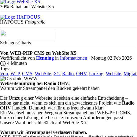
30% Rabatt auf Website X5
HAFOCU
S
Fotografie
Schlager-Charts
Von WEB-PHP CMS zu WebSite X5
Veröffentlicht von
Henning
in
Informationen
· Montag 02 Feb 2026 ·
4 Minuten
Tags:
Von
,
W_P
,
CMS
,
WebSite
,
X5
,
Radio
,
OHV
,
Umzug
,
Website
,
Migrat
Webseitenumzug bei Radio
OHV
:
Warum wir Streampanel den Rücken gekehrt haben
Der Umzug einer Webseite ist selten eine einfache Entscheidung –
schon gar nicht, wenn es sich um ein gewachsenes Projekt wie
Radio
OHV
handelt. Dennoch war für uns irgendwann klar:
Ein Wechsel muss her. Weg von Streampanel und WEB-PHP CMS,
hin zu einer Lösung, die besser zu unseren Anforderungen passt.
Unsere Wahl fiel schließlich auf WebSite X5.
Warum wir Streampanel verlassen haben.