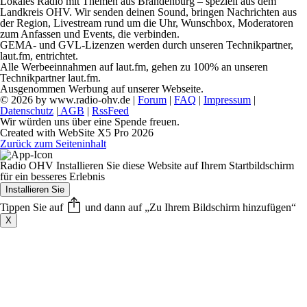
Lokales Radio mit Themen aus Brandenburg – speziell aus dem
Landkreis OHV. Wir senden deinen Sound, bringen Nachrichten aus
der Region, Livestream rund um die Uhr, Wunschbox, Moderatoren
zum Anfassen und Events, die verbinden.
GEMA- und GVL-Lizenzen werden durch unseren Technikpartner,
laut.fm, entrichtet.
Alle Werbeeinnahmen auf laut.fm, gehen zu 100% an unseren
Technikpartner laut.fm.
Ausgenommen Werbung auf unserer Webseite.
© 2026 by www.radio-ohv.de |
Forum
|
FAQ
|
Impressum
|
Datenschutz
|
AGB
|
RssFeed
Wir würden uns über eine Spende freuen.
Created with WebSite X5 Pro 2026
Zurück zum Seiteninhalt
Radio OHV
Installieren Sie diese Website auf Ihrem Startbildschirm
für ein besseres Erlebnis
Installieren Sie
Tippen Sie auf
und dann auf „Zu Ihrem Bildschirm hinzufügen“
X