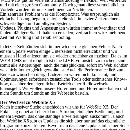
WEB-PHP gilt für viele als Standardlösung – flexibel, weit verbreitet
und mit einer großen Community. Doch genau diese vermeintlichen
Vorteile wurden für uns zunehmend zu Nachteilen.
Ein zentrales Problem war die Komplexität. Was ursprünglich als
einfache Lösung begann, entwickelte sich in letzter Zeit zu einem
schwerfälligen und anfälligem System.
Updates, Plugins und Anpassungen wurden immer aufwendiger und
fehleranfälliger. Statt Inhalte zu erstellen, verbrachten wir zunehmend
Zeit mit Wartung und Troubleshooting.
In letzter Zeit häuften sich immer wieder die gleichen Fehler. Nach
einem Update waren einige Unterseiten nicht erreichbar und wir
mussten Hand anlegen um sie wieder erreichbar zu machen. Da es im
WEB-CMS nicht möglich ist eine LIVE-Voransicht zu machen, sind
somit alle Änderungen, auch die missglückten, sofort im Web sichtbar,
was nicht immer gleich gewollte ist.
Auch die Performance ließ zum
Ende zu wünschen übrig. Ladezeiten waren nicht konstant, und
Optimierungen erforderten zusätzliche Tools oder technisches Know-
how, das über den eigentlichen Betrieb einer Radiowebseite
hinausgeht. Wir wollen unsere Hörerinnen und Hörer unterhalten und
nicht Stunde um Stunde an der Webseite basteln.
Der Wechsel zu WebSite X5
Nach intensiver Suche entschieden wir uns für WebSite X5. Der
Fokus lag dabei auf einer klaren Struktur, einfacher Bedienung und
einem System, das ohne ständige Erweiterungen auskommt. Ja auch
bei WebSite X5 gibt es Updates die sich aber nur auf das eigentliche
Programm konzentrieren. Bevor man das neue Update auf seiner Seite