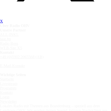
X
Über Radio OHV
Unsere Partner
ALL-INKL
laut.fm
Radio Boss
WEB-Site X5
Kontakt
+49 (0)3302 2065568 (AB)
E-Mail-Kontakt
Wichtige Seiten
Startseite
Livestream
Programm
Kontakt
Login
Newsletter
Lokales Radio mit Themen aus Brandenburg – speziell aus dem
Landkreis OHV. Wir senden deinen Sound, bringen Nachrichten aus