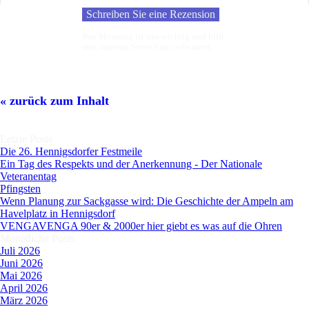
Ihre Meinung ist uns wichtig und hilft
uns, unseren Service zu verbessern
Block überspringen
« zurück zum Inhalt
Block überspringen Letzte Posts
Letzte Posts
Die 26. Hennigsdorfer Festmeile
Ein Tag des Respekts und der Anerkennung - Der Nationale
Veteranentag
Pfingsten
Wenn Planung zur Sackgasse wird: Die Geschichte der Ampeln am
Havelplatz in Hennigsdorf
VENGAVENGA 90er & 2000er hier giebt es was auf die Ohren
Block überspringen Monatliche Posts
Monatliche Posts
Juli 2026
Juni 2026
Mai 2026
April 2026
März 2026