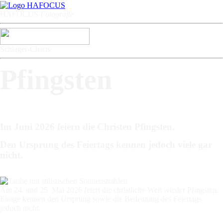
HAFOCU
S
Fotografie
Schlager-Charts
Pfingsten
Im Juni 2026 feiern die Christen Pfingsten.
Den Ursprung des Feiertags kennen jedoch viele gar
nicht.
Am 24. und 25. Mai 2026 feiert die christliche Welt wieder Pfingsten.
Einige kennen den Ursprung sowie die Bedeutung des Feiertags
jedoch nicht.