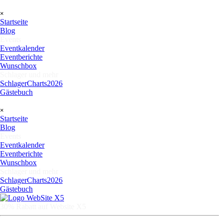
Direkt zum Seiteninhalt
Menü überspringen
×
Startseite
Blog
Events
▼
Eventkalender
Eventberichte
Wunschbox
Schlager und mehr
▼
SchlagerCharts2026
Gästebuch
Menü überspringen
×
Startseite
Blog
Events
▼
Eventkalender
Eventberichte
Wunschbox
Schlager und mehr
▼
SchlagerCharts2026
Gästebuch
30% Rabatt auf Website X5