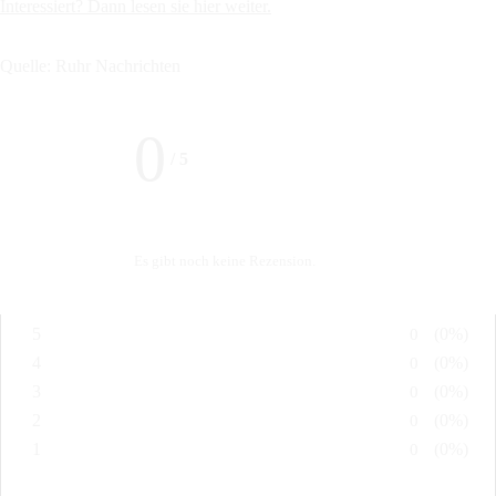
Interessiert? Dann lesen sie hier weiter.
Quelle: Ruhr Nachrichten
0
/
5
Es gibt noch keine Rezension.
5
Anzahl von
0
Prozents
(0%)
Bewertung:
4
Anzahl von
0
Prozents
(0%)
Bewertung:
3
Anzahl von
0
Prozents
(0%)
Bewertung:
2
Anzahl von
0
Prozents
(0%)
Bewertung:
1
Anzahl von
0
Prozents
(0%)
Bewertung: