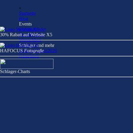
Direkt zum Seiteninhalt
Menü überspringen
×
Startseite
Blog
Events
▼
Eventkalender
30% Rabatt auf Website X5
Eventberichte
Wunschbox
Schlager und mehr
▼
HAFOCU
SchlagerCharts2026
S
Fotografie
Gästebuch
Schlager-Charts