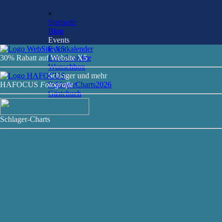
Direkt zum Seiteninhalt
Menü überspringen
×
Startseite
Blog
Events
▼
Eventkalender
30% Rabatt auf Website X5
Eventberichte
Wunschbox
Schlager und mehr
▼
HAFOCU
S
Fotografie
SchlagerCharts2026
Gästebuch
Schlager-Charts