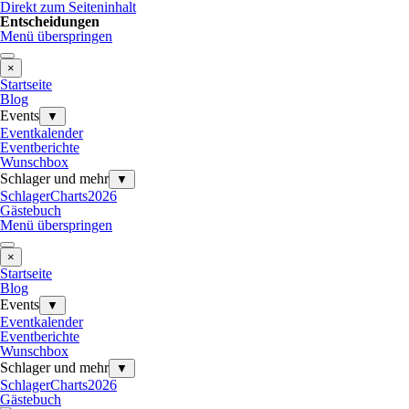
Direkt zum Seiteninhalt
Entscheidungen
Menü überspringen
×
Startseite
Blog
Events
▼
Eventkalender
Eventberichte
Wunschbox
Schlager und mehr
▼
SchlagerCharts2026
Gästebuch
Menü überspringen
×
Startseite
Blog
Events
▼
Eventkalender
Eventberichte
Wunschbox
Schlager und mehr
▼
SchlagerCharts2026
Gästebuch