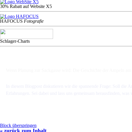
30% Rabatt auf Website X5
HAFOCU
S
Fotografie
Schlager-Charts
Wenn Planung zur Sackgasse wird: Die Geschichte der Ampeln am 
Hennigsdorf
Radio-OHV - Blogger Team
19 Mai 2026
In diesem Blogpost diskutieren wir die spannende Frage: Soll die A
Erfahrungen. Sei dabei und lass uns gemeinsam herausfinden, was wi
Block überspringen
« zurück zum Inhalt