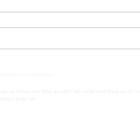
Havelplatz in Hennigsdorf
mpel an bleiben oder lieber aus sein? Wir werfen einen Blick auf die V
rklich besser ist!