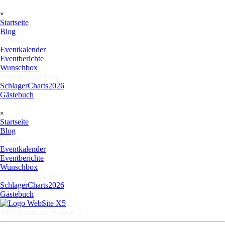
Direkt zum Seiteninhalt
Menü überspringen
×
Startseite
Blog
Events
▼
Eventkalender
Eventberichte
Wunschbox
Schlager und mehr
▼
SchlagerCharts2026
Gästebuch
Menü überspringen
×
Startseite
Blog
Events
▼
Eventkalender
Eventberichte
Wunschbox
Schlager und mehr
▼
SchlagerCharts2026
Gästebuch
30% Rabatt auf Website X5