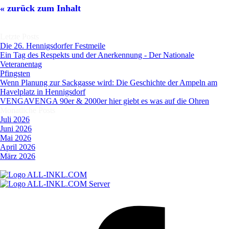
Block überspringen
« zurück zum Inhalt
Block überspringen Letzte Posts
Letzte Posts
Die 26. Hennigsdorfer Festmeile
Ein Tag des Respekts und der Anerkennung - Der Nationale
Veteranentag
Pfingsten
Wenn Planung zur Sackgasse wird: Die Geschichte der Ampeln am
Havelplatz in Hennigsdorf
VENGAVENGA 90er & 2000er hier giebt es was auf die Ohren
Block überspringen Monatliche Posts
Monatliche Posts
Juli 2026
Juni 2026
Mai 2026
April 2026
März 2026