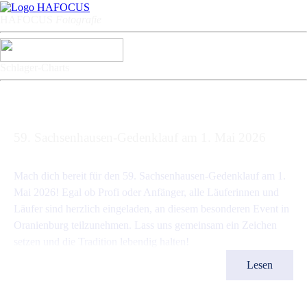
HAFOCU
S
Fotografie
Schlager-Charts
59. Sachsenhausen-Gedenklauf am 1. Mai 2026
Events
Das Team von Radio OHV
25 April 2026
Mach dich bereit für den 59. Sachsenhausen-Gedenklauf am 1.
Mai 2026! Egal ob Profi oder Anfänger, alle Läuferinnen und
Läufer sind herzlich eingeladen, an diesem besonderen Event in
Oranienburg teilzunehmen. Lass uns gemeinsam ein Zeichen
setzen und die Tradition lebendig halten!
Lesen