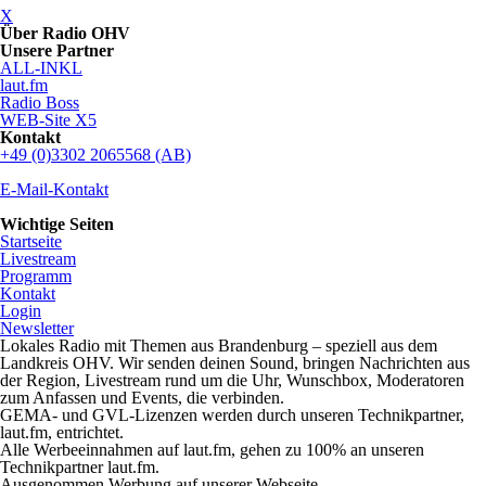
X
Über Radio OHV
Unsere Partner
ALL-INKL
laut.fm
Radio Boss
WEB-Site X5
Kontakt
+49 (0)3302 2065568 (AB)
E-Mail-Kontakt
Wichtige Seiten
Startseite
Livestream
Programm
Kontakt
Login
Newsletter
Lokales Radio mit Themen aus Brandenburg – speziell aus dem
Landkreis OHV. Wir senden deinen Sound, bringen Nachrichten aus
der Region, Livestream rund um die Uhr, Wunschbox, Moderatoren
zum Anfassen und Events, die verbinden.
GEMA- und GVL-Lizenzen werden durch unseren Technikpartner,
laut.fm, entrichtet.
Alle Werbeeinnahmen auf laut.fm, gehen zu 100% an unseren
Technikpartner laut.fm.
Ausgenommen Werbung auf unserer Webseite.