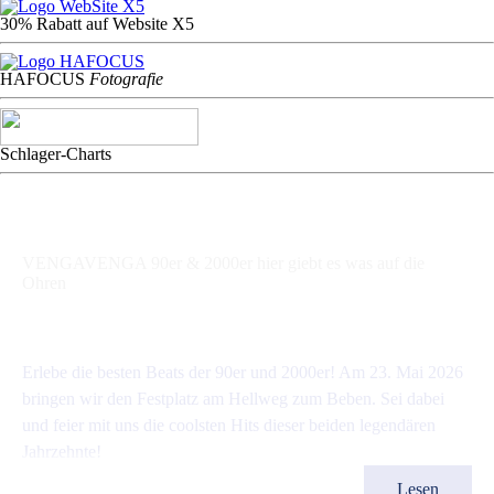
30% Rabatt auf Website X5
HAFOCU
S
Fotografie
Schlager-Charts
VENGAVENGA 90er & 2000er hier giebt es was auf die
Ohren
Musik & Kultur
Radio-OHV - Blogger Team
16 Mai 2026
Erlebe die besten Beats der 90er und 2000er! Am 23. Mai 2026
bringen wir den Festplatz am Hellweg zum Beben. Sei dabei
und feier mit uns die coolsten Hits dieser beiden legendären
Jahrzehnte!
Lesen