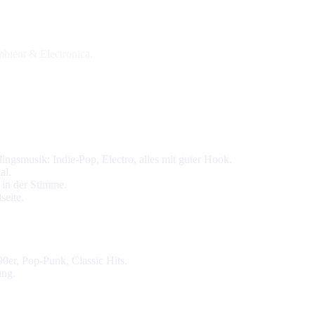
bient & Electronica.
ngsmusik: Indie-Pop, Electro, alles mit guter Hook.
al.
 in der Stimme.
seite.
0er, Pop-Punk, Classic Hits.
ung.