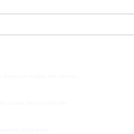
 Radiofan seit Kindheit, liebt Indie-Pop.
ts. Kurzbio: Tech-Nerd, liebt 90er.
urnalistin, Kaffee-Junkie.