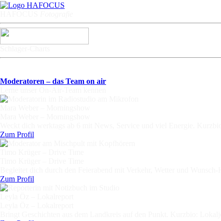
HAFOCU
S
Fotografie
Schlager-Charts
Moderatoren – das Team on air
Lerne unser On-Air-Team kennen
Mara Weber – Morningshow
Mara Weber – Morningshow
Weckt dich werktags ab 6 mit News, Service und viel Energie. Kurzbio:
Zum Profil
Timo Krüger – Drive Time
Timo Krüger – Drive Time
Begleitet dich durch den Feierabend mit Verkehr, Wetter und Wunsch-Hi
Zum Profil
Leyla Öz – Lokalreport
Leyla Öz – Lokalreport
Bringt Geschichten aus dem Landkreis auf den Punkt. Kurzbio: Lokaljo