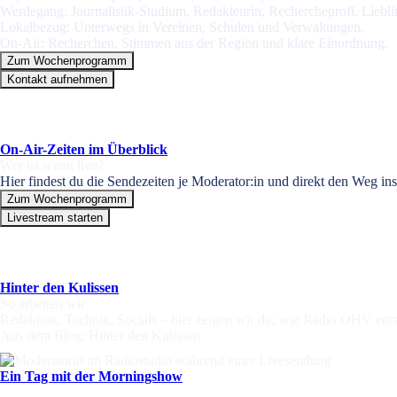
Werdegang: Journalistik-Studium, Redakteurin, Rechercheprofi. Liebl
Lokalbezug: Unterwegs in Vereinen, Schulen und Verwaltungen.
On-Air: Recherchen, Stimmen aus der Region und klare Einordnung.
Zum Wochenprogramm
Kontakt aufnehmen
On-Air-Zeiten im Überblick
Wer ist wann live?
Hier findest du die Sendezeiten je Moderator:in und direkt den Weg i
Zum Wochenprogramm
Livestream starten
Hinter den Kulissen
So arbeiten wir
Redaktion, Technik, Socials – hier zeigen wir dir, wie Radio OHV ents
Aus dem Blog: Hinter den Kulissen
Ein Tag mit der Morningshow