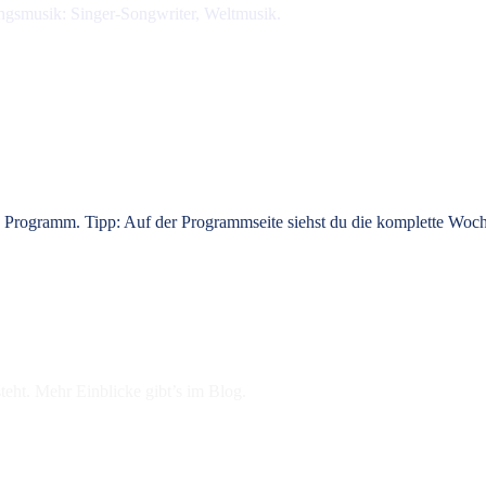
ingsmusik: Singer-Songwriter, Weltmusik.
ns Programm. Tipp: Auf der Programmseite siehst du die komplette Woc
teht. Mehr Einblicke gibt’s im Blog.