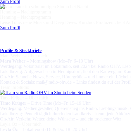
Zum Profil
Henning – Nachtprogramm
Henning – Nachtprogramm
Leise Töne, neue Musik und Deep Dives. Kurzbio: Produzent, liebt Am
Zum Profil
Profile & Steckbriefe
Mara Weber – Über mich
Mara Weber
– Morningshow (Mo–Fr, 6–10 Uhr)
Werdegang: Volontariat im Lokalradio, seit 2024 bei Radio OHV. Liebli
Lokalbezug: Aufgewachsen in Hennigsdorf, liebt den Radweg am Kan
On-Air: Schnelle News, Service, Hörergrüße – und immer ein Lächeln
Kontakt & Socials: mail@radio-ohv.de – Links findest du auf der Profil
Team im Studio
Timo Krüger – Über mich
Timo Krüger
– Drive Time (Mo–Fr, 15–19 Uhr)
Werdegang: Mediengestalter, Quereinstieg ins Radio. Lieblingsmusik: 9
Lokalbezug: Pendelt täglich durch den Landkreis – kennt jede Abkürz
On-Air: Verkehr, Wetter, deine Wünsche – und ein trockener Witz.
Leyla Öz – Über mich
Leyla Öz
– Lokalreport (Di & Do, 18–20 Uhr)