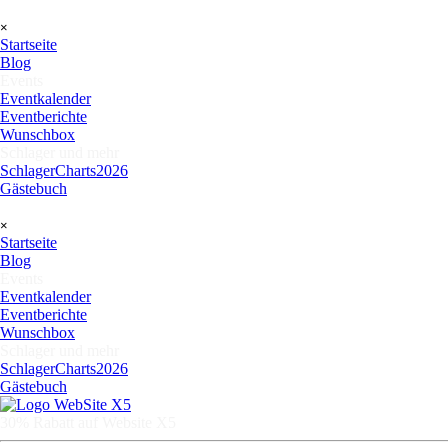
Direkt zum Seiteninhalt
Menü überspringen
×
Startseite
Blog
Events
▼
Eventkalender
Eventberichte
Wunschbox
Schlager und mehr
▼
SchlagerCharts2026
Gästebuch
Menü überspringen
×
Startseite
Blog
Events
▼
Eventkalender
Eventberichte
Wunschbox
Schlager und mehr
▼
SchlagerCharts2026
Gästebuch
30% Rabatt auf Website X5